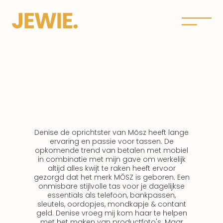
Denise de oprichtster van Mõsz heeft lange
ervaring en passie voor tassen. De
opkomende trend van betalen met mobiel
in combinatie met mijn gave om werkelijk
altijd alles kwijt te raken heeft ervoor
gezorgd dat het merk MŌSZ is geboren. Een
onmisbare stijlvolle tas voor je dagelijkse
essentials als telefoon, bankpassen,
sleutels, oordopjes, mondkapje & contant
geld. Denise vroeg mij kom haar te helpen
met het maken van productfoto's. Maar